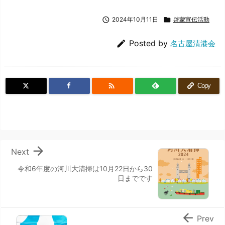

2024年10月11日

啓蒙宣伝活動

Posted by
名古屋清港会

Copy

Next
令和6年度の河川大清掃は10月22日から30
日までです

Prev