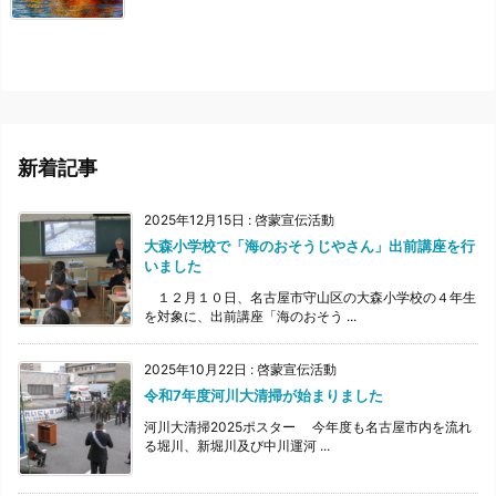
新着記事
2025年12月15日
:
啓蒙宣伝活動
大森小学校で「海のおそうじやさん」出前講座を行
いました
１２月１０日、名古屋市守山区の大森小学校の４年生
を対象に、出前講座「海のおそう ...
2025年10月22日
:
啓蒙宣伝活動
令和7年度河川大清掃が始まりました
河川大清掃2025ポスター 今年度も名古屋市内を流れ
る堀川、新堀川及び中川運河 ...