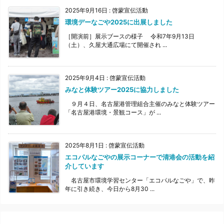
2025年9月16日
:
啓蒙宣伝活動
環境デーなごや2025に出展しました
［開演前］展示ブースの様子 令和7年9月13日
（土）、久屋大通広場にて開催され ...
2025年9月4日
:
啓蒙宣伝活動
みなと体験ツアー2025に協力しました
９月４日、名古屋港管理組合主催のみなと体験ツアー
「名古屋港環境・景観コース」が ...
2025年8月1日
:
啓蒙宣伝活動
エコパルなごやの展示コーナーで清港会の活動を紹
介しています
名古屋市環境学習センター「エコパルなごや」で、昨
年に引き続き、今日から8月30 ...