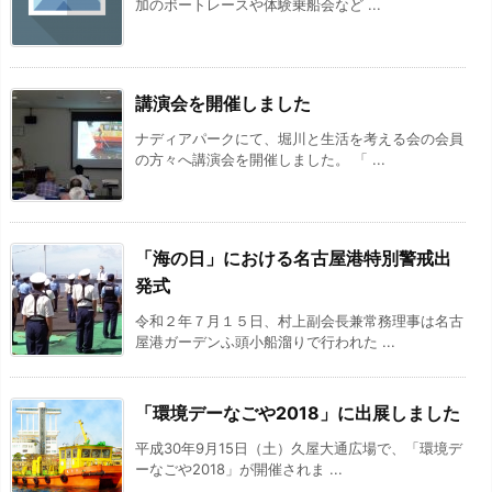
加のボートレースや体験乗船会など ...
講演会を開催しました
ナディアパークにて、堀川と生活を考える会の会員
の方々へ講演会を開催しました。 「 ...
「海の日」における名古屋港特別警戒出
発式
令和２年７月１５日、村上副会長兼常務理事は名古
屋港ガーデンふ頭小船溜りで行われた ...
「環境デーなごや2018」に出展しました
平成30年9月15日（土）久屋大通広場で、「環境デ
ーなごや2018」が開催されま ...