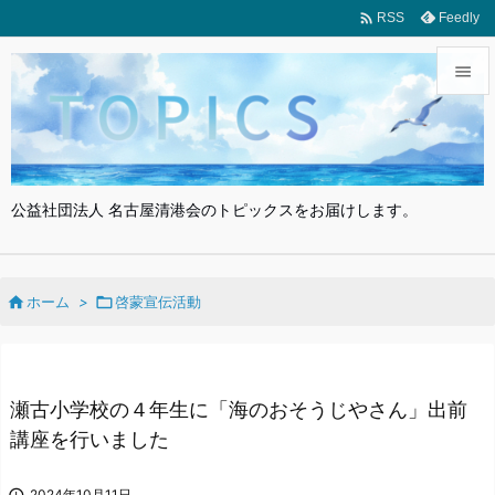

Feedly
RSS


メニュ

サイド
公益社団法人 名古屋清港会のトピックスをお届けします。

前へ


ホーム
>

啓蒙宣伝活動
次へ

検索
瀬古小学校の４年生に「海のおそうじやさん」出前
講座を行いました
2024年10月11日