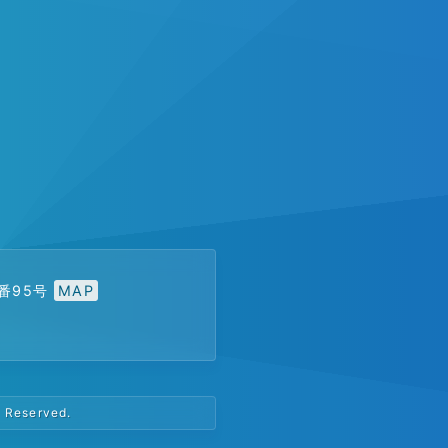
1番95号
MAP
s Reserved.