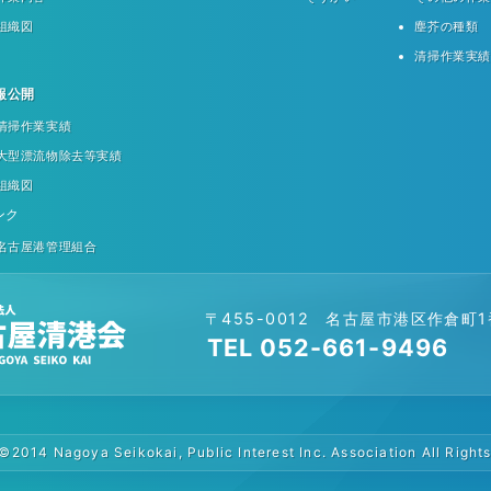
組織図
塵芥の種類
清掃作業実績
報公開
清掃作業実績
大型漂流物除去等実績
組織図
ンク
名古屋港管理組合
〒455-0012 名古屋市港区作倉町
TEL 052-661-9496
©2014 Nagoya Seikokai, Public Interest Inc. Association All Right