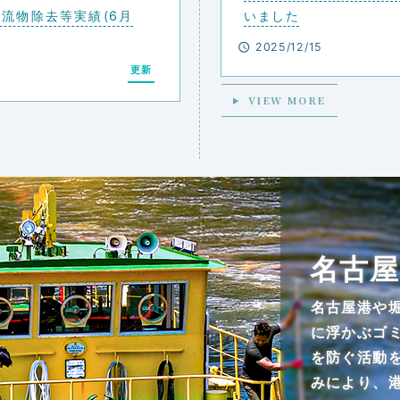
流物除去等実績(6月
いました
2025/12/15
更新
VIEW MORE
名古屋
名古屋港や
に浮かぶゴ
を防ぐ活動
みにより、