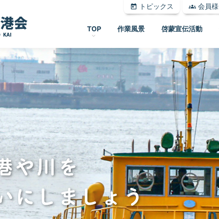
トピックス
会員様
today
groups
TOP
作業風景
啓蒙宣伝活動