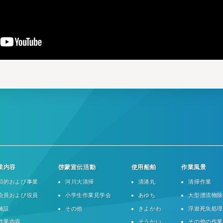
業内容
啓蒙宣伝活動
使用船舶
作業風景
目的および事業
河川大清掃
清港丸
清掃作業
会員および役員
小学生作業見学会
あゆち
大型漂流物除
施設
その他
きよかわ
浮遊死魚処理
作業内容
そうかい
その他の作業