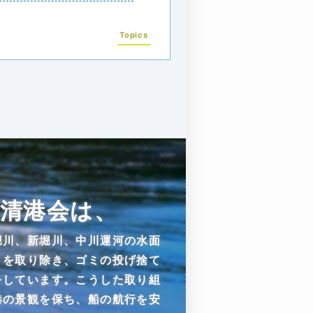
Topics
清港会は、
堀川、新堀川、中川運河の水面
ミを取り除き、ゴミの投げ捨て
をしています。こうした取り組
港の景観を保ち、船の航行を安