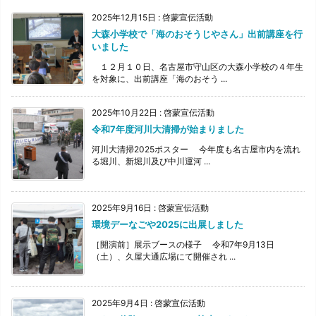
2025年12月15日
:
啓蒙宣伝活動
大森小学校で「海のおそうじやさん」出前講座を行
いました
１２月１０日、名古屋市守山区の大森小学校の４年生
を対象に、出前講座「海のおそう ...
2025年10月22日
:
啓蒙宣伝活動
令和7年度河川大清掃が始まりました
河川大清掃2025ポスター 今年度も名古屋市内を流れ
る堀川、新堀川及び中川運河 ...
2025年9月16日
:
啓蒙宣伝活動
環境デーなごや2025に出展しました
［開演前］展示ブースの様子 令和7年9月13日
（土）、久屋大通広場にて開催され ...
2025年9月4日
:
啓蒙宣伝活動