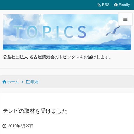

Feedly
RSS


メニュ

サイド
公益社団法人 名古屋清港会のトピックスをお届けします。

前へ


ホーム
>

取材
次へ

検索
テレビの取材を受けました

2019年2月27日