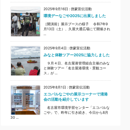
2025年9月16日
:
啓蒙宣伝活動
環境デーなごや2025に出展しました
［開演前］展示ブースの様子 令和7年9
月13日（土）、久屋大通広場にて開催され
...
2025年9月4日
:
啓蒙宣伝活動
みなと体験ツアー2025に協力しました
９月４日、名古屋港管理組合主催のみな
と体験ツアー「名古屋港環境・景観コー
ス」が ...
2025年8月1日
:
啓蒙宣伝活動
エコパルなごやの展示コーナーで清港
会の活動を紹介しています
名古屋市環境学習センター「エコパルな
ごや」で、昨年に引き続き、今日から8月
30 ...