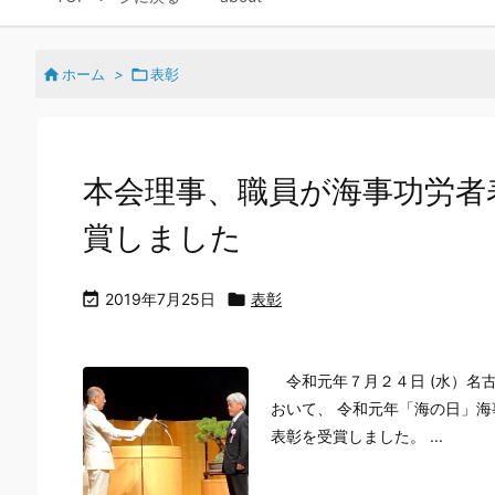

ホーム
>

表彰
本会理事、職員が海事功労者
賞しました

2019年7月25日

表彰
令和元年７月２４日 (水）名
おいて、 令和元年「海の日」
表彰を受賞しました。 ...