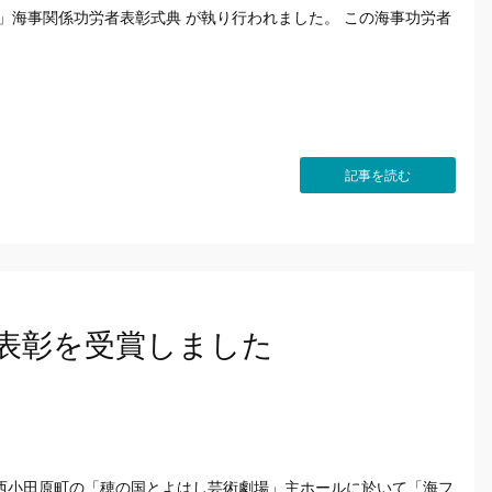
」海事関係功労者表彰式典 が執り行われました。 この海事功労者
記事を読む
表彰を受賞しました
西小田原町の「穂の国とよはし芸術劇場」主ホールに於いて「海フ