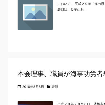
において、 平成２９年「海の日
表彰は、長年にわ ...
本会理事、職員が海事功労者

2016年8月8日

表彰
平成２８年７月２０日、豊橋市