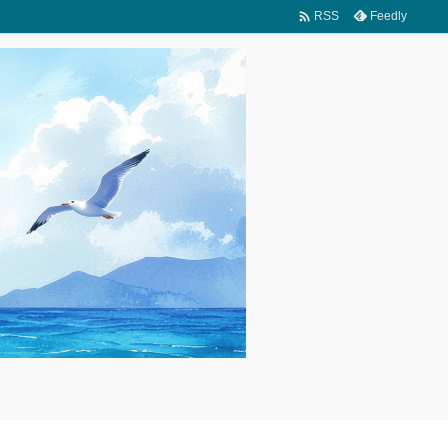

Feedly
RSS