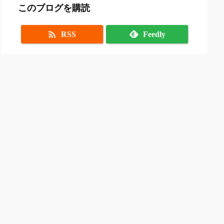
このブログを購読

RSS
Feedly