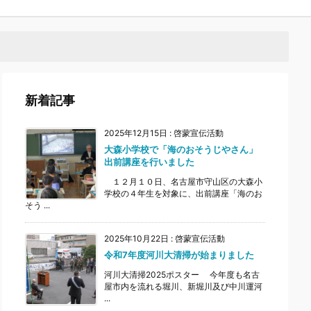
新着記事
2025年12月15日
:
啓蒙宣伝活動
大森小学校で「海のおそうじやさん」
出前講座を行いました
１２月１０日、名古屋市守山区の大森小
学校の４年生を対象に、出前講座「海のお
そう ...
2025年10月22日
:
啓蒙宣伝活動
令和7年度河川大清掃が始まりました
河川大清掃2025ポスター 今年度も名古
屋市内を流れる堀川、新堀川及び中川運河
...