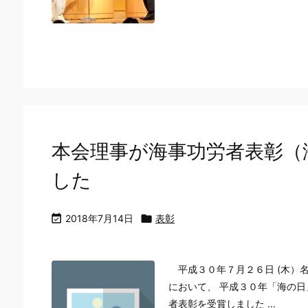
本会理事が海事功労者表彰（
した

2018年7月14日

表彰
平成３０年７月２６日 (木）
において、 平成３０年「海の
者表彰を受賞しました ...